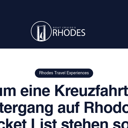
Rhodes Travel Experiences
m eine Kreuzfahr
ergang auf Rhodos
ket List stehen so