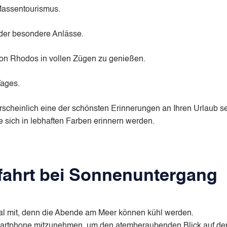
 Massentourismus.
oder besondere Anlässe.
 von Rhodos in vollen Zügen zu genießen.
Tages.
cheinlich eine der schönsten Erinnerungen an Ihren Urlaub sein
ie sich in lebhaften Farben erinnern werden.
zfahrt bei Sonnenuntergang
hal mit, denn die Abende am Meer können kühl werden.
martphone mitzunehmen, um den atemberaubenden Blick auf de