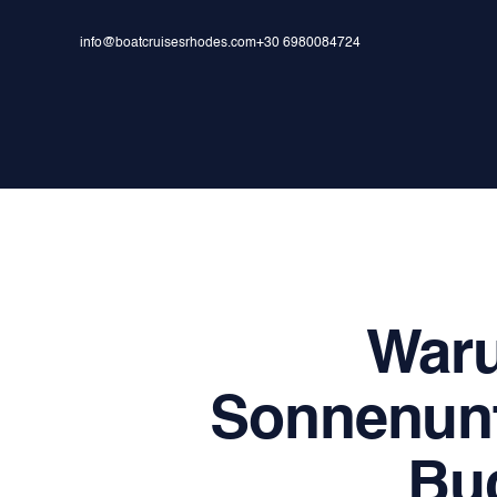
info@boatcruisesrhodes.com
+30 6980084724
Waru
Sonnenunt
Buc