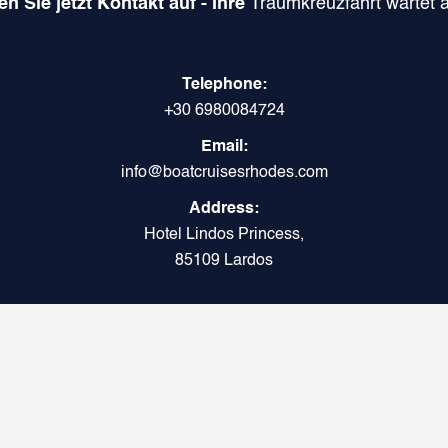
 Sie jetzt Kontakt auf - Ihre
Traumkreuzfahrt wartet a
Telephone:
+30 6980084724
Email:
info@boatcruisesrhodes.com
Address:
Hotel Lindos Princess,
85109 Lardos